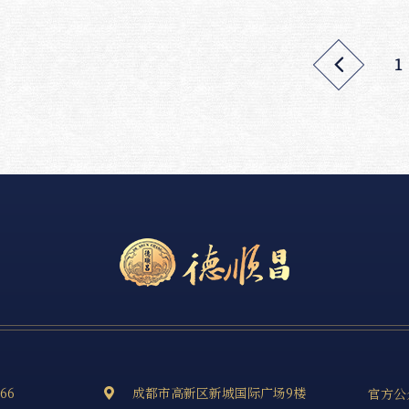
1

666
成都市高新区新城国际广场9楼
官方公
