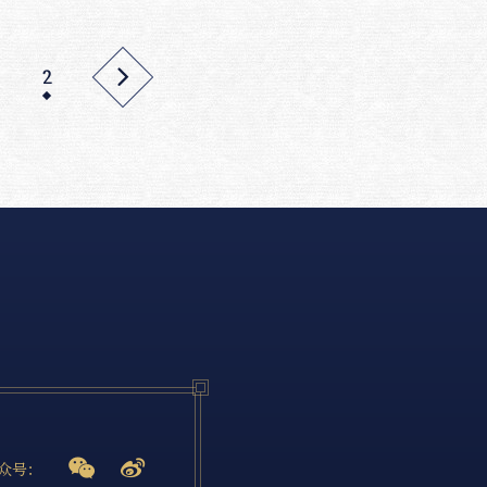
2



众号：