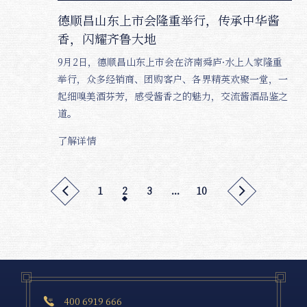
德顺昌山东上市会隆重举行，传承中华酱
香，闪耀齐鲁大地
9月2日，德顺昌山东上市会在济南舜庐·水上人家隆重
举行，众多经销商、团购客户、各界精英欢聚一堂，一
起细嗅美酒芬芳，感受酱香之的魅力，交流酱酒品鉴之
道。
了解详情
1
2
3
...
10


400 6919 666
