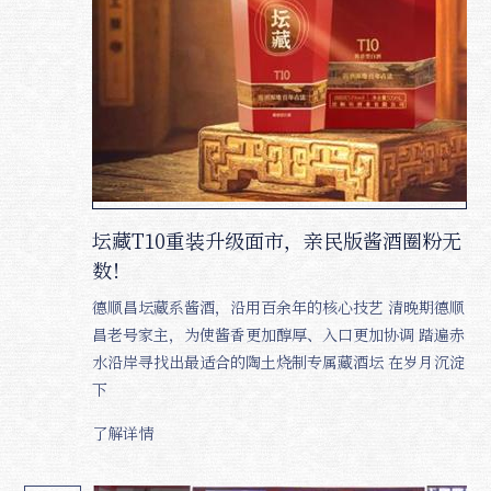
坛藏T10重装升级面市，亲民版酱酒圈粉无
数！
德顺昌坛藏系酱酒，沿用百余年的核心技艺 清晚期德顺
昌老号家主，为使酱香更加醇厚、入口更加协调 踏遍赤
水沿岸寻找出最适合的陶土烧制专属藏酒坛 在岁月沉淀
下
了解详情