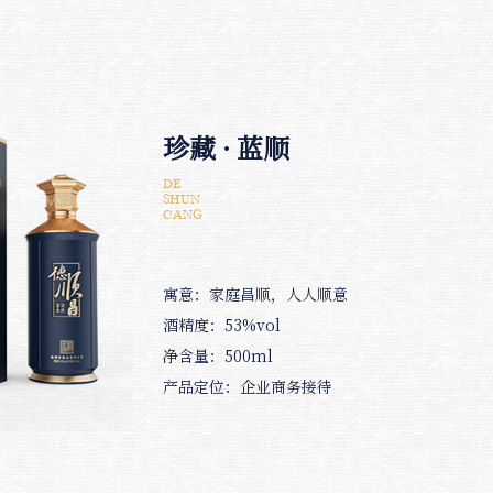
珍藏 · 蓝顺
DE
SHUN
CANG
寓意：家庭昌顺，人人顺意
酒精度：53%vol
净含量：500ml
产品定位：企业商务接待