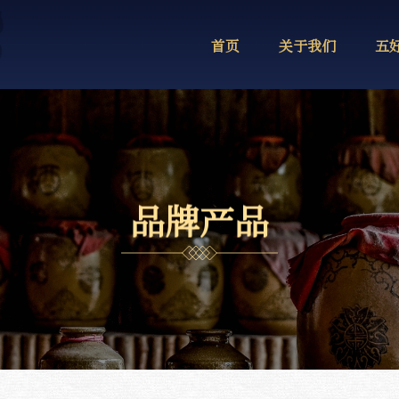
首页
关于我们
五
品
牌
产
品