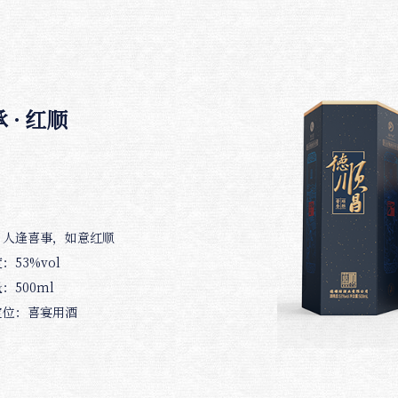
 · 红顺
：人逢喜事，如意红顺
：53%vol
：500ml
定位：喜宴用酒