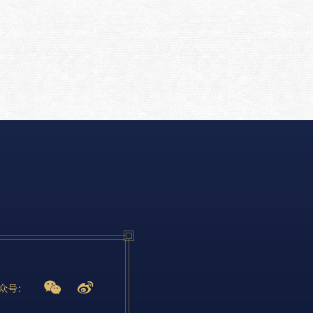


众号：