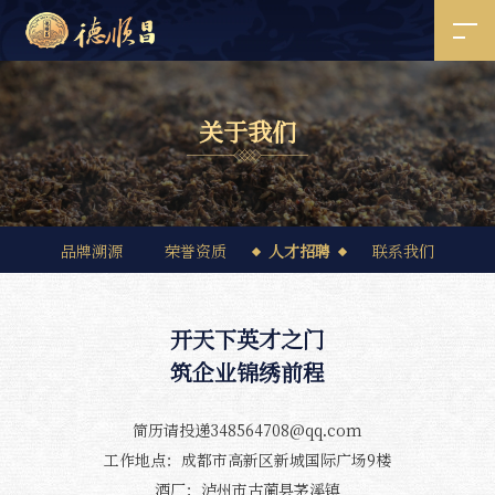
关
于
我
们
品牌溯源
荣誉资质
人才招聘
联系我们
开天下英才之门
筑企业锦绣前程
简历请投递348564708@qq.com
工作地点：成都市高新区新城国际广场9楼
酒厂：泸州市古蔺县茅溪镇